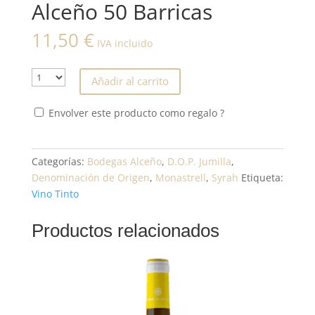
Alceño 50 Barricas
11,50
€
IVA incluido
Añadir al carrito
Envolver este producto como regalo ?
Categorías:
Bodegas Alceño
,
D.O.P. Jumilla
,
Denominación de Origen
,
Monastrell
,
Syrah
Etiqueta:
Vino Tinto
Productos relacionados