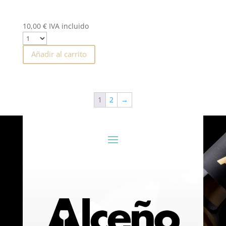
10,00
€
IVA incluido
Añadir al carrito
1
2
→